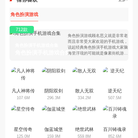
更多
角色扮演游戏
712款
角色扮演游戏顾名思义就是非常老
而且非常受大家欢迎的手机游戏，
角色扮演手机游戏合集
说起经典角色扮演手机游戏大家脑
角色扮演手机游戏合集大全 >
海里浮现的可能就是像素街机游
戏，相信很多80、90后朋友还是
记忆犹新吧。那么，我们当年曾经
玩过的角色扮演手机游戏有哪些
呢？游戏今天，乐途下载站小编芒
果味的怪咖给大家搜集整理了所以
角色扮演手机游戏合集，欢迎大家
凡人神将传
阴阳双剑
散人无双
逆天纪
前来选择下载体验
107.6M
296.3M
334.2M
507.5M
星空传奇
伽蓝城堡
绝世武林
百川铸魂录
125.0M
159.9M
559.8M
852.6M