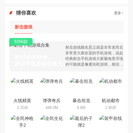
猜你喜欢
更多
射击游戏
9266款
射击游戏顾名思义就是非常老而且
非常受大家欢迎的手机游戏，说起
射击手机游戏合集
经典射击手机游戏大家脑海里浮现
射击手机游戏合集大全 >
的可能就是像素街机游戏，相信很
多80、90后朋友还是记忆犹新
吧。那么，我们当年曾经玩过的射
击手机游戏有哪些呢？游戏今天，
乐途下载站小编芒果味的怪咖给大
家搜集整理了所以射击手机游戏合
集，欢迎大家前来选择下载体验
火线精英
弹弹奇兵
暴击坦克
机动都市
2.2GB
448.0M
9.6M
1.9GB