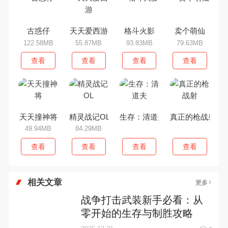
古惑仔
天天爱西游
格斗火影
卖个萌仙
122.58MB
55.87MB
93.83MB
79.63MB
查看
查看
查看
查看
天天撞神将
精灵战记OL
生存：清道夫
真正的枪战射
49.94MB
84.29MB
查看
查看
查看
查看
相关文章
更多
战争打击武装新手必看：从
零开始的生存与制胜攻略