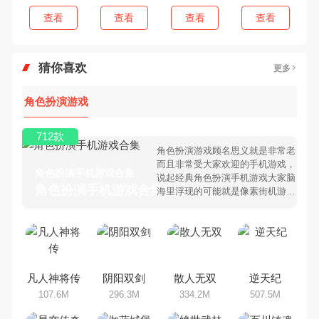
查看
查看
查看
查看
猜你喜欢
更多
角色扮演游戏
712款
角色扮演游戏顾名思义就是非常老
而且非常受大家欢迎的手机游戏，
角色扮演手机游戏合集
说起经典角色扮演手机游戏大家脑
角色扮演手机游戏合集大全 >
海里浮现的可能就是像素街机游
戏，相信很多80、90后朋友还是
记忆犹新吧。那么，我们当年曾经
玩过的角色扮演手机游戏有哪些
呢？游戏今天，乐途下载站小编芒
果味的怪咖给大家搜集整理了所以
角色扮演手机游戏合集，欢迎大家
凡人神将传
阴阳双剑
散人无双
逆天纪
前来选择下载体验
107.6M
296.3M
334.2M
507.5M