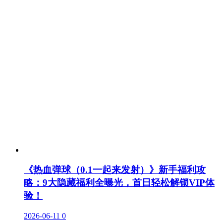
《热血弹球（0.1一起来发射）》新手福利攻
略：9大隐藏福利全曝光，首日轻松解锁VIP体
验！
2026-06-11
0