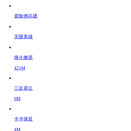
冒险佣兵团
无限英雄
烽火燎原
421M
三足鼎立
0M
卡卡保皇
4M