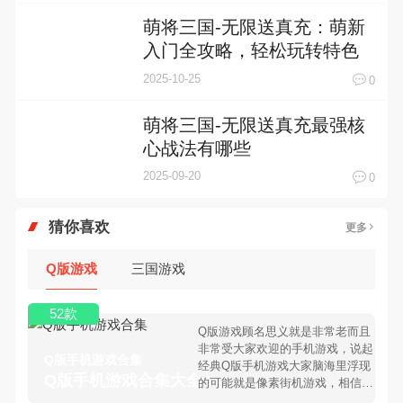
萌将三国-无限送真充：萌新
入门全攻略，轻松玩转特色
玩法
2025-10-25
0
萌将三国-无限送真充最强核
心战法有哪些
2025-09-20
0
猜你喜欢
更多
Q版游戏
三国游戏
52款
Q版游戏顾名思义就是非常老而且
非常受大家欢迎的手机游戏，说起
Q版手机游戏合集
经典Q版手机游戏大家脑海里浮现
Q版手机游戏合集大全 >
的可能就是像素街机游戏，相信很
多80、90后朋友还是记忆犹新