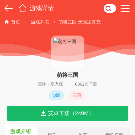
游戏详情
首页
游戏列表
萌将三国-无限送真充
萌将三国
属性：
变态版
6362
次下载
Q版
三国
安卓下载（249M）
游戏介绍
相关
推荐
猜你喜欢