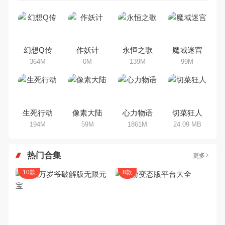
吧。那么，我们当年曾经玩过的Q
版手机游戏有哪些呢？游戏今天，
乐途下载站小编芒果味的怪咖给大
家搜集整理了所以Q版手机游戏合
集，欢迎大家前来选择下载体验
幻想Q传
作妖计
永恒之歌
魔域迷宫
364M
0M
139M
99M
生死行动
像素大陆
心力物语
切菜狂人
194M
59M
1861M
24.09 MB
热门合集
更多
10款
8款