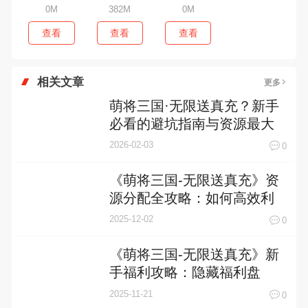
0M
382M
0M
查看
查看
查看
相关文章
更多
萌将三国·无限送真充？新手
必看的避坑指南与资源最大
化攻略
2026-02-03
0
《萌将三国-无限送真充》资
源分配全攻略：如何高效利
用每一份资源
2025-12-02
0
《萌将三国-无限送真充》新
手福利攻略：隐藏福利盘
点，轻松起飞不是梦！
2025-11-21
0