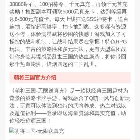
38888钻石、100招募令、千元真充，再领千元首充
奖励！推图副本可领取5000元真充卡，达到等级再
领6-500元充值卡。每天上线狂送SSS神将卡，送百
连抽，酒馆超高爆率，抽卡抽到爽。众多稀有资源
送不停，体验满星武将秒图的快感！游戏加入了可
操控的战斗机制，让战斗结果尽在掌握！特色RPG
玩法、丰富的策略性和多元玩法，更有大型军团战
带你身临其境感受乱世三国的热血厮杀，将你带回
那个热血澎湃、烽烟四起的三国乱世。
萌将三国官方介绍
《萌将三国-无限送真充》是一款以经典三国题材为
背景的策略卡牌手游，游戏融合了Q萌画风与创新玩
法，玩家可以体验到独特的武将养成、热血对战以
及超值福利——登录即送海量资源和真实充值，助
你轻松称霸三国！