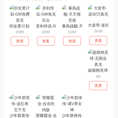
大皇帝-送50万真
织女星计划-GM免费直充
灵剑传说-GM免充后台
暴风战舰-天天领充值
263M
158M
366M
534M
查看
查看
查看
查看
超级精灵球-无限
4M
查看
少年群英传-送红将五千充
荣耀霸业-合击吃鸡版
少年群侠传-满V养女神