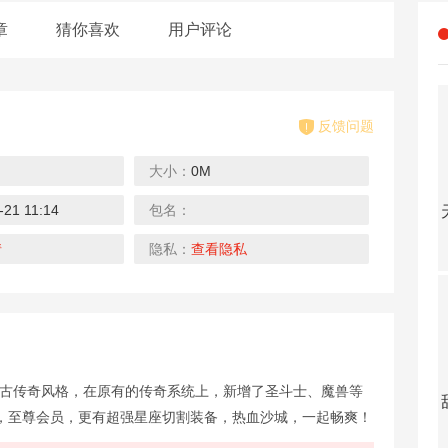
章
猜你喜欢
用户评论
反馈问题
大小：
0M
-21 11:14
包名：
真牛传奇（无限送充送顶赞）
天芒之神-送GM修改器
战场荣耀-迷失满攻速
龙之幻想-全新天赋版
下载
下载
下载
下载
情
隐私：
查看隐私
复古传奇风格，在原有的传奇系统上，新增了圣斗士、魔兽等
雄霸天地（热血狂爆迷失）
甜点大乱入-开局千抽宝可梦
真三国快打-GM街机无限币
幻灵战歌（送MU
，至尊会员，更有超强星座切割装备，热血沙城，一起畅爽！
下载
下载
下载
下载