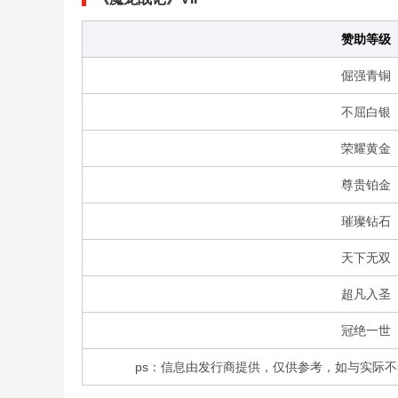
赞助等级
倔强青铜
不屈白银
荣耀黄金
尊贵铂金
璀璨钻石
天下无双
超凡入圣
冠绝一世
ps：信息由发行商提供，仅供参考，如与实际