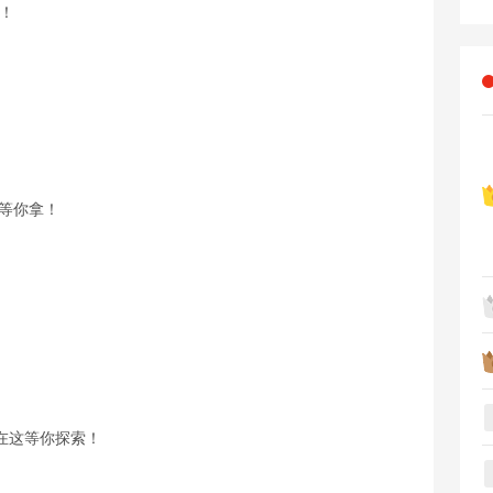
！
利等你拿！
在这等你探索！