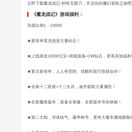
立即下载魔龙战记-秒怪无限刀，开启你的魔幻冒险之旅吧
《魔龙战记》游戏福利：
充值比例1：10000
★更有单笔充值送大量钻石！
★上线就送100W元宝+初级装备+2W钻石，更有其他福
★复古新传奇，人人有切割、炫酷时装打怪就会掉！
★全新十二星座+十二生肖，凑齐获取大量属性！
★全新魔兽版本，装备全靠爆，全新版本等你体验！
★第二大陆，淬体练气，爆率称号，更有大量专属地图都