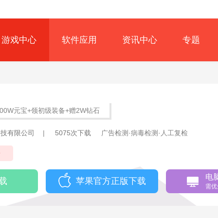
游戏中心
软件应用
资讯中心
专题
100W元宝+领初级装备+赠2W钻石
科技有限公司
|
5075次下载
广告检测·病毒检测·人工复检
奇
电
载
苹果官方正版下载
需优