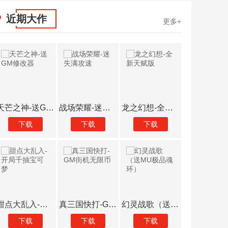
近期大作
更多+
封神传奇（打金百万代币）
玩客逆转三国（送异火刷充）
真牛传奇（无限送充送顶赞）
下载
下载
下载
极品魂环）
众神大陆（元宇宙地藏养龙）
热血之怒（0元送充亿爆）
雄霸天地（热血狂爆迷失）
下载
下载
下载