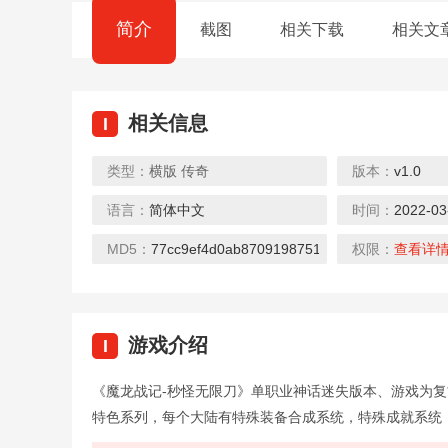
简介
截图
相关下载
相关文
相关信息
I
类型：
横版
传奇
版本：
v1.0
语言：
简体中文
时间：
2022-03
封神传奇（打金百万代币）
玩客逆转三国（送异火刷充）
下载
下载
MD5：
77cc9ef4d0ab8709198751b8e2706fcc
权限：
查看详
游戏介绍
I
《魔龙战记-秒怪无限刀》单职业神话迷失版本、游戏为
众神大陆（元宇宙地藏养龙）
热血之怒（0元送充亿爆）
特色系列，每个大陆有特殊装备合成系统，特殊成就系统
下载
下载