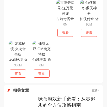
古剑奇闻录-送万元神宠
仙侠传奇-傲天神
0M
95M
查看
查看
龙城秘境-火龙合击版
仙域无双-GM免充特权
386M
0M
查看
查看
相关文章
更多
咪噜游戏新手必看：从零起
步的全方位攻略指南