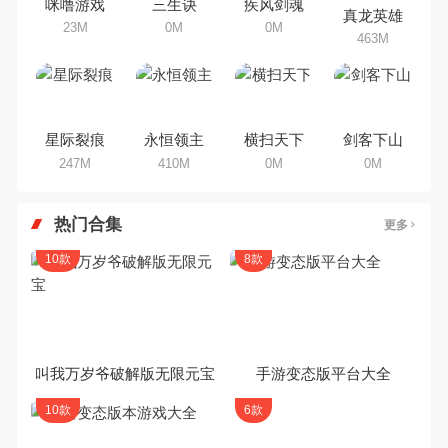
咪噜游戏
三生诀
疾风剑魂
真龙英雄
验
23M
0M
0M
463M
星际裂痕
永恒领主
横扫天下
剑客下山
247M
410M
0M
0M
热门合集
更多
10款
8款
叫我万岁爷破解版无限元宝
手游变态版平台大全
10款
6款