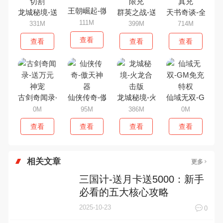
王朝崛起-微变版
龙城秘境-送无限切割
群英之战-送GM无限充
天书奇谈-全神兽
111M
331M
399M
714M
查看
查看
查看
查看
古剑奇闻录-送万元神宠
仙侠传奇-傲天神器
龙城秘境-火龙合击版
仙域无双-GM免
0M
95M
386M
0M
查看
查看
查看
查看
相关文章
更多
三国计-送月卡送5000：新手
必看的五大核心攻略
2025-10-23
0