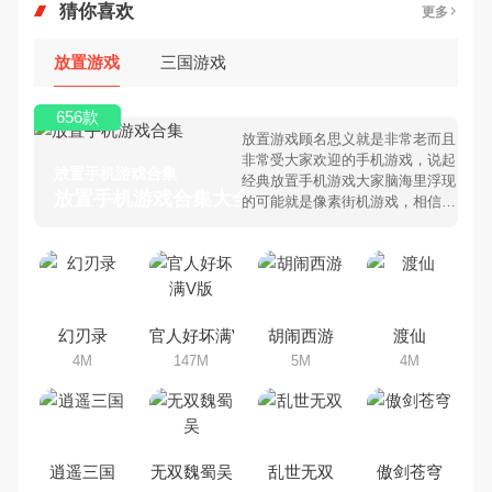
猜你喜欢
更多
放置游戏
三国游戏
656款
放置游戏顾名思义就是非常老而且
非常受大家欢迎的手机游戏，说起
放置手机游戏合集
经典放置手机游戏大家脑海里浮现
放置手机游戏合集大全 >
的可能就是像素街机游戏，相信很
多80、90后朋友还是记忆犹新
吧。那么，我们当年曾经玩过的放
置手机游戏有哪些呢？游戏今天，
乐途下载站小编芒果味的怪咖给大
家搜集整理了所以放置手机游戏合
集，欢迎大家前来选择下载体验
幻刃录
官人好坏满V版
胡闹西游
渡仙
4M
147M
5M
4M
逍遥三国
无双魏蜀吴
乱世无双
傲剑苍穹