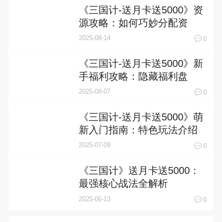
《三国计-送月卡送5000》资
源攻略：如何巧妙分配资
源，实现战力飞跃
2025-08-14
0
《三国计-送月卡送5000》新
手福利攻略：隐藏福利盘
点，这些神操作你绝对不能
2025-08-07
0
错过！
《三国计-送月卡送5000》萌
新入门指南：特色玩法介绍
2025-07-09
0
《三国计》送月卡送5000：
最强核心战法全解析
2025-06-13
0