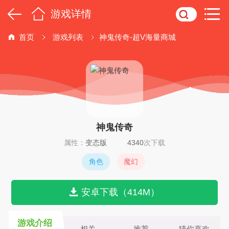
游戏详情
首页
游戏列表
神鬼传奇-超V海量商城
神鬼传奇
属性：
变态版
4340
次下载
角色
魔幻
安卓下载（414M）
游戏介绍
相关
推荐
猜你喜欢