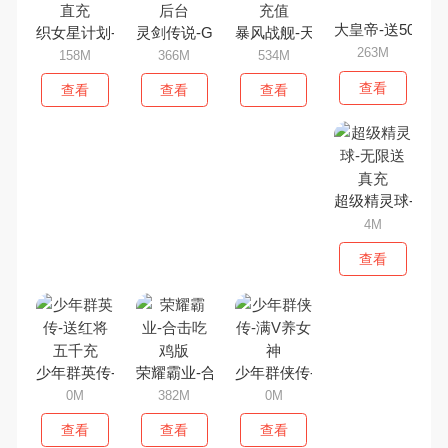
大皇帝-送50万真
织女星计划-GM免费直充
灵剑传说-GM免充后台
暴风战舰-天天领充值
263M
158M
366M
534M
查看
查看
查看
查看
超级精灵球-无限
4M
查看
少年群英传-送红将五千充
荣耀霸业-合击吃鸡版
少年群侠传-满V养女神
0M
382M
0M
查看
查看
查看