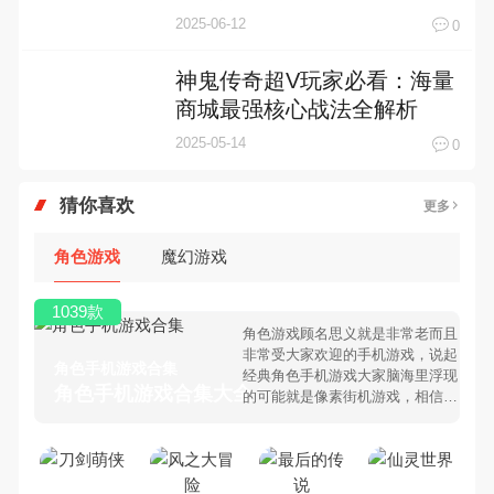
解析
2025-06-12
0
神鬼传奇超V玩家必看：海量
商城最强核心战法全解析
2025-05-14
0
猜你喜欢
更多
角色游戏
魔幻游戏
1039款
角色游戏顾名思义就是非常老而且
非常受大家欢迎的手机游戏，说起
角色手机游戏合集
经典角色手机游戏大家脑海里浮现
角色手机游戏合集大全 >
的可能就是像素街机游戏，相信很
多80、90后朋友还是记忆犹新
吧。那么，我们当年曾经玩过的角
色手机游戏有哪些呢？游戏今天，
乐途下载站小编芒果味的怪咖给大