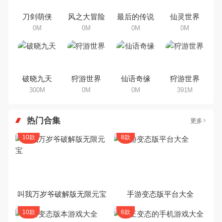
家搜集整理了所以角色手机游戏合
集，欢迎大家前来选择下载体验
刀剑萌侠
风之大冒险
最后的传说
仙灵世界
0M
0M
0M
0M
破晓九天
狩游世界
仙语奇缘
狩游世界
300M
0M
0M
391M
热门合集
更多
10款
8款
叫我万岁爷破解版无限元宝
手游变态版平台大全
10款
6款