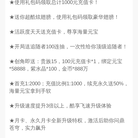
★使用礼包码领取总计1000元充值卡！
★送你超酷炫翅膀，使用礼包码领取豪华翅膀！
★活跃度天天送充值卡，尊享海量元宝
★开局送追随者100连抽，一次性给你顶级追随者！
★创角即送：贵族15，100元充值卡*1，绑定元宝
*58888，紫水晶*100，金币*888万
★首充1:2000；充值比例1:1000，续充永久送50%，
海量元宝拿到手软
★升级速度提升3倍以上，酷享飞速升级体验
★月卡、永久月卡全新升级特权，激活后助你问鼎
苍穹，实力飙升