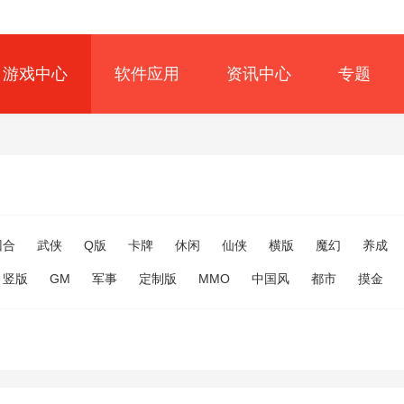
游戏中心
软件应用
资讯中心
专题
回合
武侠
Q版
卡牌
休闲
仙侠
横版
魔幻
养成
竖版
GM
军事
定制版
MMO
中国风
都市
摸金