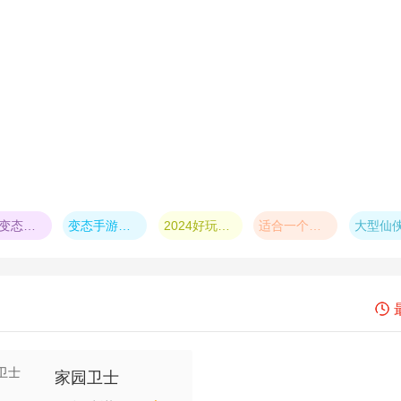
真正变态的手机游戏大全
变态手游盒子app排行
2024好玩的0.1折手游推荐
适合一个人慢慢玩的手游
家园卫士