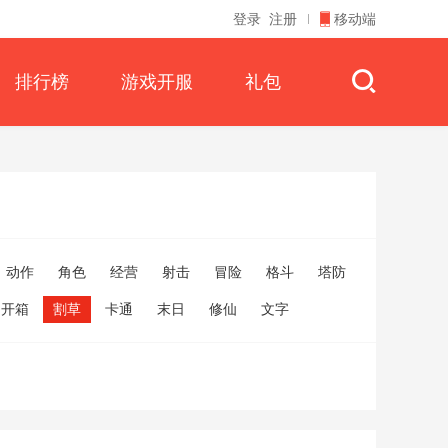
登录
注册
移动端
排行榜
游戏开服
礼包
动作
角色
经营
射击
冒险
格斗
塔防
开箱
割草
卡通
末日
修仙
文字