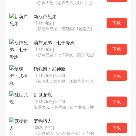
《众神大陆（送四代目火影）》是一款以火影为题材的像
新葫芦兄弟
下载
卡牌 动漫 |
《新葫芦兄弟（无限制0.1折撸充）》由上海美术电影制
葫芦兄弟：七子降妖
下载
卡牌 动漫 |
《葫芦兄弟：七子降妖（高倍代金返利版）》由上海美术电
镇魂街：武神躯
下载
卡牌 动漫 | 695M
《镇魂街：武神躯（送满星吕布代充）》是一款国漫改编
乱世龙魂
下载
卡牌 动漫 | 964M
殿堂级3D卡牌手游《乱世龙魂（神龙斗士百万充）》重磅
宠物猎人
下载
动漫 放置 |
《宠物猎人（0.1折福利版）》与数百万的玩家一同踏上魔