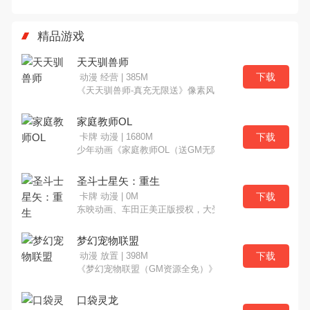
解版无限元宝
台大全
游戏大全
精品游戏
天天驯兽师
下载
动漫 经营 | 385M
《天天驯兽师-真充无限送》像素风掌机宝可梦游戏，再现
家庭教师OL
下载
卡牌 动漫 | 1680M
少年动画《家庭教师OL（送GM无限抽卡）》手游正式推出
圣斗士星矢：重生
下载
卡牌 动漫 | 0M
东映动画、车田正美正版授权，大受好评的手游《圣斗士
梦幻宠物联盟
下载
动漫 放置 | 398M
《梦幻宠物联盟（GM资源全免）》是一款萌宠策略挂机游
口袋灵龙