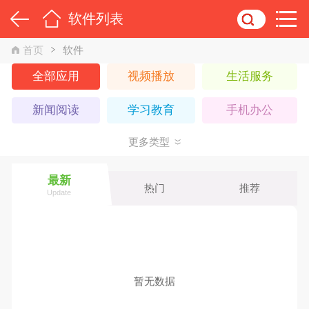
软件列表
首页
软件
全部应用
视频播放
生活服务
新闻阅读
学习教育
手机办公
更多类型
运动健身
丽人母婴
网络购物
旅游出行
主题美化
拍照摄影
最新
热门
推荐
Update
小说漫画
金融理财
k歌音乐
社交聊天
其他应用
暂无数据