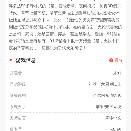
等多达50多种格式的书籍。智能断章、夜间模式、仿真3D翻页
特效、章节批量下载、章节更新推送提醒等功能的人性化设计
让她显得更加与众不同，另外，创新性的男女声智能朗读功能
则让您充分享受“懒人”听书的乐趣。在内容方面，无论您喜欢的
是玄幻、武侠，还是言情、穿越，甚至是杂志、漫画，91熊猫
看书可谓是应有尽有。91熊猫看书数十万海量书籍，无数个日
夜的辛苦研发，一切都只为了您快乐阅读！
游戏信息
反馈
开发者：
未知
游戏评级：
年满十六周岁以上
资费说明：
游戏内充值购买
系统要求：
苹果/安卓系统
支持语言：
简体中文
版本号：
v5.60