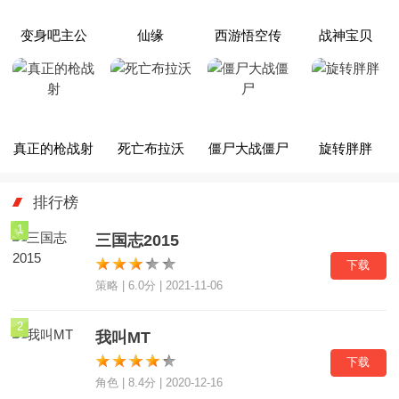
变身吧主公
仙缘
西游悟空传
战神宝贝
真正的枪战射
死亡布拉沃
僵尸大战僵尸
旋转胖胖
排行榜
1
三国志2015
下载
策略 | 6.0分 | 2021-11-06
2
我叫MT
下载
角色 | 8.4分 | 2020-12-16