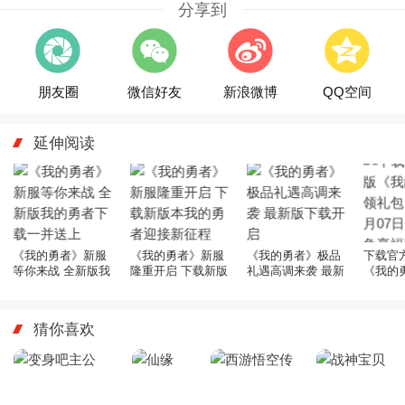
分享到
朋友圈
微信好友
新浪微博
QQ空间
延伸阅读
《我的勇者》新服
《我的勇者》新服
《我的勇者》极品
下载官
等你来战 全新版我
隆重开启 下载新版
礼遇高调来袭 最新
《我的
的勇者下载一并送
本我的勇者迎接新
版下载开启
包 202
上
征程
开新服
猜你喜欢