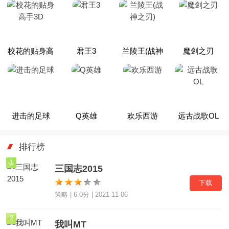
校花的贴身高
君王3
兰陵王(战神
魔剑之刃
手3D
之刃)
进击的足球
Q英雄
欢乐西游
远古战歌OL
排行榜
1
三国志2015
下载
策略 | 6.0分 | 2021-11-06
2
我叫MT