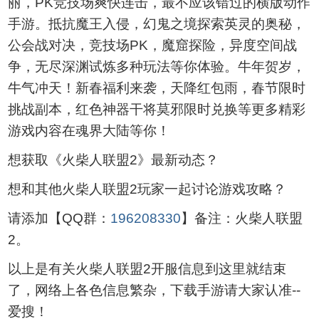
丽，PK竞技场爽快连击，最不应该错过的横版动作
手游。抵抗魔王入侵，幻鬼之境探索英灵的奥秘，
公会战对决，竞技场PK，魔窟探险，异度空间战
争，无尽深渊试炼多种玩法等你体验。牛年贺岁，
牛气冲天！新春福利来袭，天降红包雨，春节限时
挑战副本，红色神器干将莫邪限时兑换等更多精彩
游戏内容在魂界大陆等你！
想获取《火柴人联盟2》最新动态？
想和其他火柴人联盟2玩家一起讨论游戏攻略？
请添加【QQ群：
196208330
】备注：火柴人联盟
2。
以上是有关火柴人联盟2开服信息到这里就结束
了，网络上各色信息繁杂，下载手游请大家认准--
爱搜！