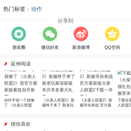
热门标签：
动作
分享到
朋友圈
微信好友
新浪微博
QQ空间
延伸阅读
动作手游一个就够
《火柴人联盟2》新
《火柴人联盟2》新
下载全
了 《火柴人联盟
服终于来了 新老玩
服等你来战 官方最
人联盟
2》迎官方最新版紧
家迎新版本共享多
新版火柴人联盟2下
明天开
急加开新服
重大礼包
载一并送上
福利
猜你喜欢