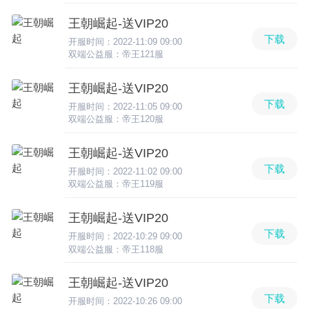
王朝崛起-送VIP20
下载
开服时间：2022-11:09 09:00
双端公益服：帝王121服
王朝崛起-送VIP20
下载
开服时间：2022-11:05 09:00
双端公益服：帝王120服
王朝崛起-送VIP20
下载
开服时间：2022-11:02 09:00
双端公益服：帝王119服
王朝崛起-送VIP20
下载
开服时间：2022-10:29 09:00
双端公益服：帝王118服
王朝崛起-送VIP20
下载
开服时间：2022-10:26 09:00