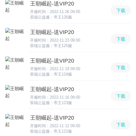
王朝崛起-送VIP20
下载
开服时间：2022-11:26 09:00
双端公益服：帝王126服
王朝崛起-送VIP20
下载
开服时间：2022-11:23 09:00
双端公益服：帝王125服
王朝崛起-送VIP20
下载
开服时间：2022-11:19 09:00
双端公益服：帝王124服
王朝崛起-送VIP20
下载
开服时间：2022-11:16 09:00
双端公益服：帝王123服
王朝崛起-送VIP20
下载
开服时间：2022-11:12 09:00
双端公益服：帝王122服