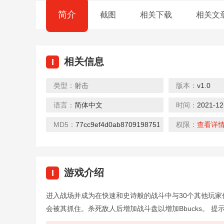
简介
截图
相关下载
相关文
相关信息
I
类型：
射击
版本：
v1.0
语言：
简体中文
时间：
2021-12
MD5：
77cc9ef4d0ab8709198751b8e2706fcc
权限：
查看详
游戏介绍
I
进入战场并成为在快速和史诗般的战斗中与30个其他玩
会被其抓住。杀死敌人后增加战斗盘以增加Bbucks。 提示 