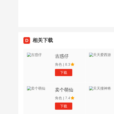
相关下载
D
古惑仔
角色
|
8.3
下载
卖个萌仙
角色
|
7.4
下载