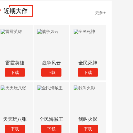
近期大作
更多+
雷霆英雄
战争风云
全民死神
仙侠onl
下载
下载
下载
下载
天天玩八张
全民海贼王
我叫火影
疯狂地行
下载
下载
下载
下载