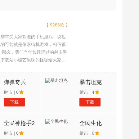
【 9266款 】
且非常受大家欢迎的手机游戏，说起
现的可能就是像素街机游戏，相信很
吧。那么，我们当年曾经玩过的射击手
途下载站小编芒果味的怪咖给大家搜
，欢迎大家前来选择下载体验
弹弹奇兵
暴击坦克
射击
|
0
射击
|
4
下载
下载
全民神枪手2
全民生化
射击
|
0
射击
|
6