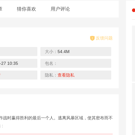
章
猜你喜欢
用户评论
反馈问题
大小：
54.4M
-27 10:35
包名：
仙侠online
傲世三国
攻击太空入侵
下载
下载
下载
情
隐私：
查看隐私
家作战时赢得胜利的最后一个人。逃离风暴区域，使其密布而不
疯狂地行走僵
星球大战RT
空心地球
:
下载
下载
下载