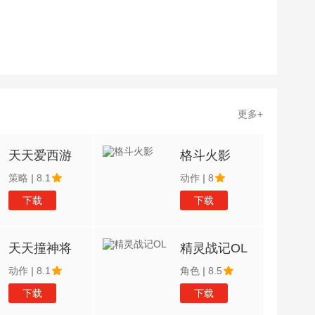
更多+
天天爱西游
格斗火影
策略
|
8.1
动作
|
8
下载
下载
天天撞神将
精灵战记OL
动作
|
8.1
角色
|
8.5
下载
下载