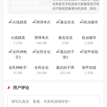
射击手机游戏合集
经典射击手机游戏大家脑海里浮现
射击手机游戏合集大全 >
的可能就是像素街机游戏，相信很
多80、90后朋友还是记忆犹新
吧。那么，我们当年曾经玩过的射
击手机游戏有哪些呢？游戏今天，
乐途下载站小编芒果味的怪咖给大
家搜集整理了所以射击手机游戏合
集，欢迎大家前来选择下载体验
火线精英
弹弹奇兵
暴击坦克
机动都市
2.2GB
448.0M
9.6M
1.9GB
全民神枪手2
全民生化
最后的子弹2
装甲前线
87.8M
100.8M
202.0M
1.4GB
用户评论