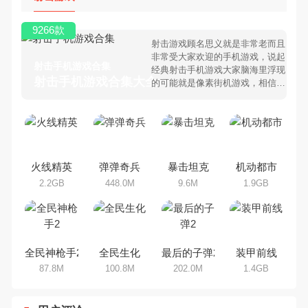
9266款
射击游戏顾名思义就是非常老而且
非常受大家欢迎的手机游戏，说起
射击手机游戏合集
经典射击手机游戏大家脑海里浮现
射击手机游戏合集大全 >
的可能就是像素街机游戏，相信很
多80、90后朋友还是记忆犹新
吧。那么，我们当年曾经玩过的射
击手机游戏有哪些呢？游戏今天，
乐途下载站小编芒果味的怪咖给大
家搜集整理了所以射击手机游戏合
集，欢迎大家前来选择下载体验
火线精英
弹弹奇兵
暴击坦克
机动都市
2.2GB
448.0M
9.6M
1.9GB
全民神枪手2
全民生化
最后的子弹2
装甲前线
87.8M
100.8M
202.0M
1.4GB