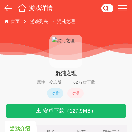
游戏详情
首页
游戏列表
混沌之理
混沌之理
属性：
变态版
6277
次下载
动作
动漫
安卓下载（127.9MB）
游戏介绍
相关
推荐
猜你喜欢