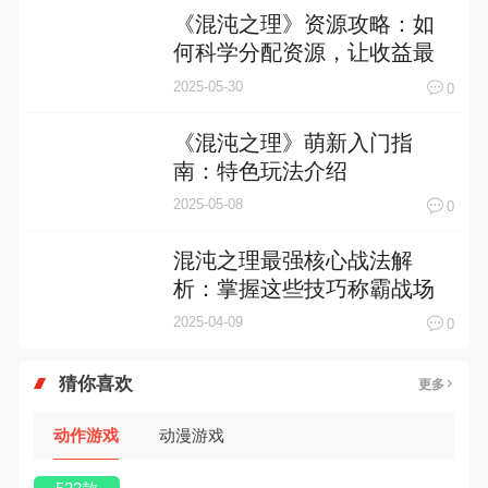
《混沌之理》资源攻略：如
何科学分配资源，让收益最
大化
2025-05-30
0
《混沌之理》萌新入门指
南：特色玩法介绍
2025-05-08
0
混沌之理最强核心战法解
析：掌握这些技巧称霸战场
2025-04-09
0
猜你喜欢
更多
动作游戏
动漫游戏