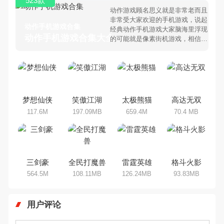
523款
动作游戏顾名思义就是非常老而且
非常受大家欢迎的手机游戏，说起
动作手机游戏合集
经典动作手机游戏大家脑海里浮现
动作手机游戏合集大全 >
的可能就是像素街机游戏，相信很
多80、90后朋友还是记忆犹新
吧。那么，我们当年曾经玩过的动
作手机游戏有哪些呢？游戏今天，
乐途下载站小编芒果味的怪咖给大
家搜集整理了所以动作手机游戏合
集，欢迎大家前来选择下载体验
梦想仙侠
笑傲江湖
太极熊猫
高达无双
117.6M
197.09MB
659.4M
70.4 MB
三剑豪
全民打魔兽
雷霆英雄
格斗火影
564.5M
108.11MB
126.24MB
93.83MB
用户评论