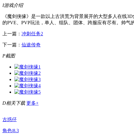
I
游戏介绍
《魔剑侠缘》是一款以上古洪荒为背景展开的大型多人在线3
的PVE、PVP玩法，单人、组队、团体、跨服应有尽有。帅
上一篇：
冲刺任务2
下一篇：
仙途传奇
P
截图
D
相关下载
更多+
古惑仔
角色
|
8.3