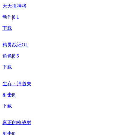
天天撞神将
动作
|
8.1
下载
精灵战记OL
角色
|
8.5
下载
生存：清道夫
射击
|
8
下载
真正的枪战射
射击
|
0