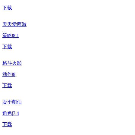
下载
天天爱西游
策略
|
8.1
下载
格斗火影
动作
|
8
下载
卖个萌仙
角色
|
7.4
下载