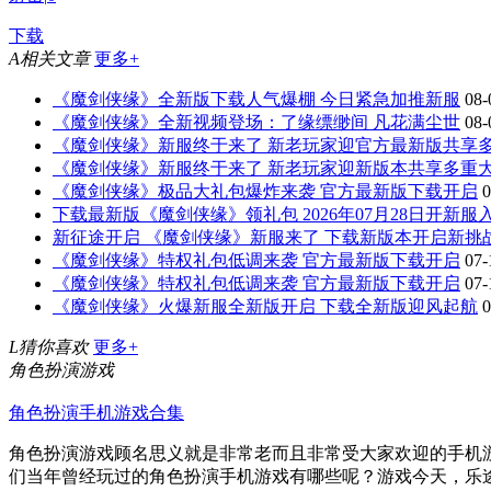
下载
A
相关文章
更多+
《魔剑侠缘》全新版下载人气爆棚 今日紧急加推新服
08-
《魔剑侠缘》全新视频登场：了缘缥缈间 凡花满尘世
08-
《魔剑侠缘》新服终于来了 新老玩家迎官方最新版共享
《魔剑侠缘》新服终于来了 新老玩家迎新版本共享多重
《魔剑侠缘》极品大礼包爆炸来袭 官方最新版下载开启
0
下载最新版《魔剑侠缘》领礼包 2026年07月28日开新服
新征途开启 《魔剑侠缘》新服来了 下载新版本开启新挑
《魔剑侠缘》特权礼包低调来袭 官方最新版下载开启
07-
《魔剑侠缘》特权礼包低调来袭 官方最新版下载开启
07-
《魔剑侠缘》火爆新服全新版开启 下载全新版迎风起航
0
L
猜你喜欢
更多+
角色扮演游戏
角色扮演手机游戏合集
角色扮演游戏顾名思义就是非常老而且非常受大家欢迎的手机游
们当年曾经玩过的角色扮演手机游戏有哪些呢？游戏今天，乐