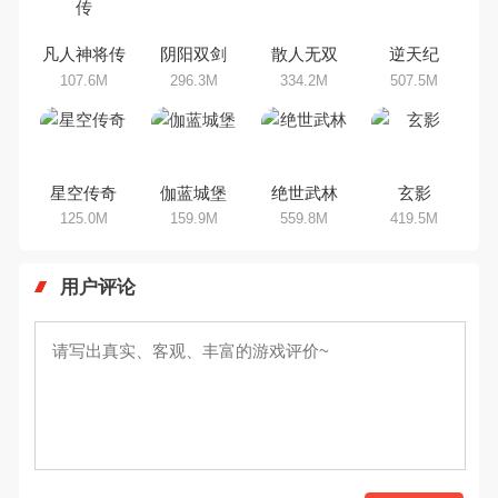
呢？游戏今天，乐途下载站小编芒
果味的怪咖给大家搜集整理了所以
角色扮演手机游戏合集，欢迎大家
凡人神将传
阴阳双剑
散人无双
逆天纪
前来选择下载体验
107.6M
296.3M
334.2M
507.5M
星空传奇
伽蓝城堡
绝世武林
玄影
125.0M
159.9M
559.8M
419.5M
用户评论