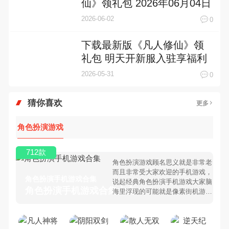
仙》领礼包 2026年06月04日
开新服创角享福利
2026-06-02
0
下载最新版《凡人修仙》领
礼包 明天开新服入驻享福利
2026-05-31
0
猜你喜欢
更多
角色扮演游戏
712款
角色扮演游戏顾名思义就是非常老
而且非常受大家欢迎的手机游戏，
角色扮演手机游戏合集
说起经典角色扮演手机游戏大家脑
角色扮演手机游戏合集大全 >
海里浮现的可能就是像素街机游
戏，相信很多80、90后朋友还是
记忆犹新吧。那么，我们当年曾经
玩过的角色扮演手机游戏有哪些