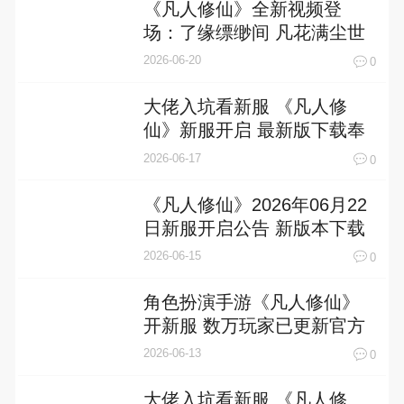
《凡人修仙》全新视频登
场：了缘缥缈间 凡花满尘世
2026-06-20
0
大佬入坑看新服 《凡人修
仙》新服开启 最新版下载奉
上
2026-06-17
0
《凡人修仙》2026年06月22
日新服开启公告 新版本下载
恭迎体验
2026-06-15
0
角色扮演手游《凡人修仙》
开新服 数万玩家已更新官方
版
2026-06-13
0
大佬入坑看新服 《凡人修