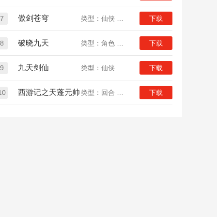
傲剑苍穹
7
类型：仙侠 放置
下载
破晓九天
8
类型：角色 仙侠
下载
九天剑仙
9
类型：仙侠 放置
下载
西游记之天蓬元帅
10
类型：回合 放置 西游
下载