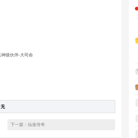
送神级伙伴-大司命
无
下一篇：
仙途传奇