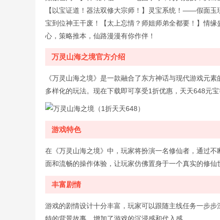
【以宝证道！器法双修大宗师！】灵宝系统！——假面玉
宝到位神王干废！【太上忘情？师姐师弟全都要！】情缘
心，策略推本，仙路漫漫有你作伴！
万灵山海之境官方介绍
《万灵山海之境》是一款融合了东方神话与现代游戏元素
多样化的玩法。现在下载即可享受1折优惠，天天648元
游戏特色
在《万灵山海之境》中，玩家将扮演一名修仙者，通过不
面和流畅的操作体验，让玩家仿佛置身于一个真实的修仙
丰富剧情
游戏的剧情设计十分丰富，玩家可以跟随主线任务一步步
特的背景故事，增加了游戏的沉浸感和代入感。