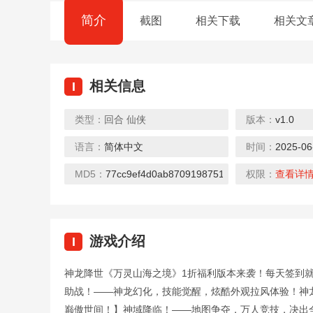
简介
截图
相关下载
相关文
相关信息
I
类型：
回合
仙侠
版本：
v1.0
语言：
简体中文
时间：
2025-06
MD5：
77cc9ef4d0ab8709198751b8e2706fcc
权限：
查看详
游戏介绍
I
神龙降世《万灵山海之境》1折福利版本来袭！每天签到就
助战！——神龙幻化，技能觉醒，炫酷外观拉风体验！神
巅傲世间！】神域降临！——地图争夺，万人竞技，决出