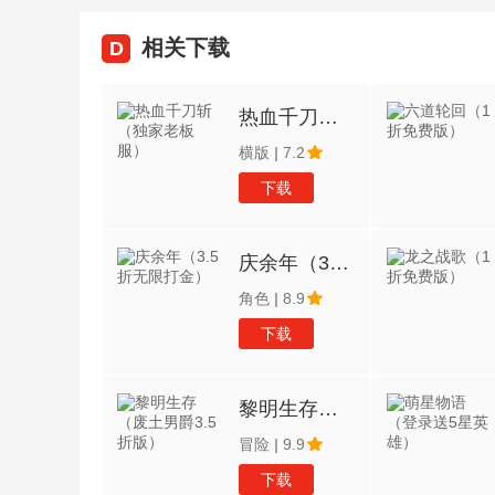
相关下载
D
热血千刀斩（独家老板服）
横版
|
7.2
下载
庆余年（3.5折无限打金）
角色
|
8.9
下载
黎明生存（废土男爵3.5折版）
冒险
|
9.9
下载