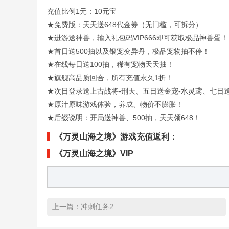
充值比例1元：10元宝
★免费版：天天送648代金券（无门槛，可拆分）
★进游送神兽，输入礼包码VIP666即可获取极品神兽蛋！
★首日送500抽以及银宠变异丹，极品宠物抽不停！
★在线每日送100抽，稀有宠物天天抽！
★旗舰高品质回合，所有充值永久1折！
★次日登录送上古战将-刑天、五日送金宠-水灵鸢、七日
★原汁原味游戏体验，养成、物价不膨胀！
★后缀说明：开局送神兽、500抽，天天领648！
《万灵山海之境》游戏充值返利：
《万灵山海之境》VIP
上一篇：
冲刺任务2