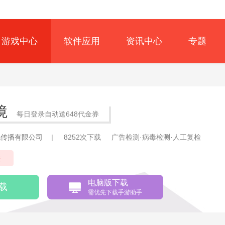
游戏中心
软件应用
资讯中心
专题
境
每日登录自动送648代金券
化传播有限公司
|
8252次下载
广告检测·病毒检测·人工复检
侠
电脑版下载
载
需优先下载手游助手