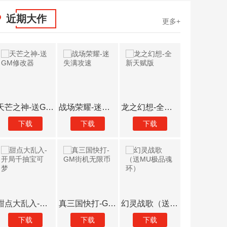
近期大作
更多+
天芒之神-送GM修改器
战场荣耀-迷失满攻速
龙之幻想-全新天赋版
下载
下载
下载
下载
甜点大乱入-开局千抽宝可梦
真三国快打-GM街机无限币
幻灵战歌（送MU极品魂环）
下载
下载
下载
下载