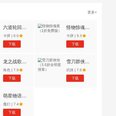
更多+
六道轮回（1折免费版）
怪物惊魂夜（1折免费版）
卡牌
|
8.6
卡牌
|
9.3
下载
下载
龙之战歌（1折免费版）
雪刀群侠传（3.5折全明星侠客）
角色
|
7.9
武侠
|
7.6
下载
下载
萌星物语（登录送5星英雄）
魔幻
|
7.4
下载