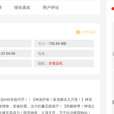
章
猜你喜欢
用户评论
反馈问题
大小：
735.64 MB
-23 04:06
包名：
封神传奇（打金百万代币）
玩客逆转三国（送异火刷充）
真牛传奇（无限送充送顶赞）
下载
下载
下载
情
隐私：
查看隐私
送648充值代币！！【神龙护体！驭龙横击九万里！】神龙
众神大陆（元宇宙地藏养龙）
热血之怒（0元送充亿爆）
雄霸天地（热血狂爆迷失）
龙绕体，龙魂祈愿，法力狂飙见面就干！【跨服称尊！神域之
下载
下载
下载
全服至高战力！阵营神兽，云顶天宫，万千玩法惟我独仙！