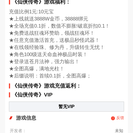
《仙侠传奇》游戏福利：
充值比例1元:10元宝
★上线就送3888W金币，38888绑元
★全场充值0.1折，数值不膨胀!破底折扣0.1！
★免费送战狂魂环赞助，领战狂魂环！
★任意充值激活首充，送极品秒怪武器！
★在线领经验珠、修为丹，升级转生无忧！
★角色100级送天命血神极品时装！
★登录送苍月法神，强力输出！
★全图高爆，满地光柱！
★后缀说明：首续0.1折，全图高爆；
《仙侠传奇》游戏充值返利：
《仙侠传奇》VIP
暂无VIP
游戏信息
反馈
开发者：
未知