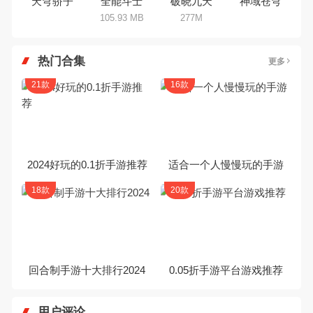
天穹骄子
全能斗士
破晓九天
神域苍穹
105.93 MB
277M
热门合集
更多
21款
16款
2024好玩的0.1折手游推荐
适合一个人慢慢玩的手游
18款
20款
回合制手游十大排行2024
0.05折手游平台游戏推荐
用户评论