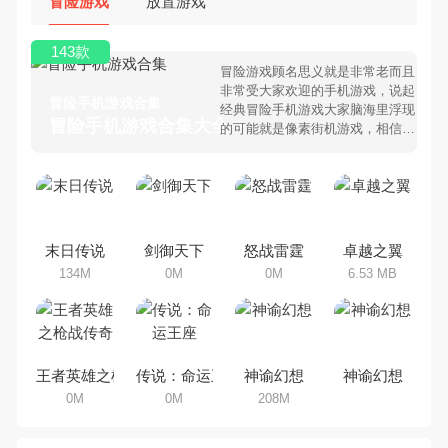
冒险游戏
放置游戏
143款
冒险游戏顾名思义就是非常老而且
非常受大家欢迎的手机游戏，说起
冒险手机游戏合集
经典冒险手机游戏大家脑海里浮现
冒险手机游戏合集大全 >
的可能就是像素街机游戏，相信很
多80、90后朋友还是记忆犹新
吧。那么，我们当年曾经玩过的冒
险手机游戏有哪些呢？游戏今天，
乐途下载站小编芒果味的怪咖给大
家搜集整理了所以冒险手机游戏合
集，欢迎大家前来选择下载体验
末日传说
剑御天下
怒战雷霆
卓越之翼
134M
0M
0M
6.53 MB
王者英雄之枪战传奇
传说：命运王座
神谕幻想
神谕幻想
0M
0M
208M