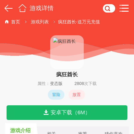
游戏详情
首页
游戏列表
疯狂酋长-送万元充值
疯狂酋长
属性：
变态版
2808
次下载
冒险
放置
安卓下载（6M）
游戏介绍
相关
推荐
猜你喜欢