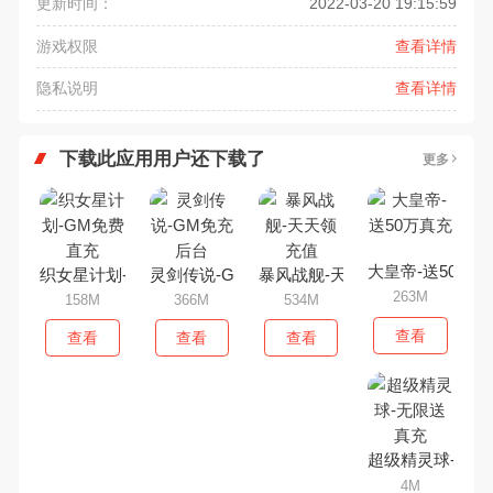
更新时间：
2022-03-20 19:15:59
游戏权限
查看详情
隐私说明
查看详情
下载此应用用户还下载了
更多
大皇帝-送50万真
织女星计划-GM免费直充
灵剑传说-GM免充后台
暴风战舰-天天领充值
263M
158M
366M
534M
查看
查看
查看
查看
超级精灵球-无限
4M