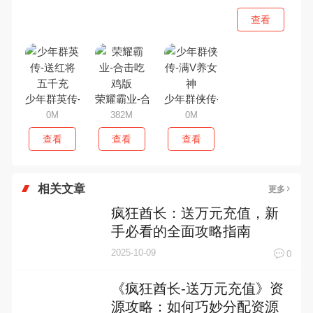
查看
少年群英传-送红将五千充
荣耀霸业-合击吃鸡版
少年群侠传-满V养女神
0M
382M
0M
查看
查看
查看
相关文章
更多
疯狂酋长：送万元充值，新
手必看的全面攻略指南
2025-10-09
0
《疯狂酋长-送万元充值》资
源攻略：如何巧妙分配资源