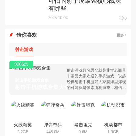
可怕的射手虎最强核心战法
有哪些
2025-10-04
0
猜你喜欢
更多
射击游戏
9266款
射击游戏顾名思义就是非常老而且
非常受大家欢迎的手机游戏，说起
射击手机游戏合集
经典射击手机游戏大家脑海里浮现
射击手机游戏合集大全 >
的可能就是像素街机游戏，相信很
多80、90后朋友还是记忆犹新
吧。那么，我们当年曾经玩过的射
击手机游戏有哪些呢？游戏今天，
乐途下载站小编芒果味的怪咖给大
家搜集整理了所以射击手机游戏合
集，欢迎大家前来选择下载体验
火线精英
弹弹奇兵
暴击坦克
机动都市
2.2GB
448.0M
9.6M
1.9GB