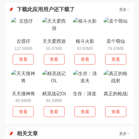
下载此应用用户还下载了
更多
古惑仔
天天爱西游
格斗火影
卖个萌仙
122.58MB
55.87MB
93.83MB
79.63MB
查看
查看
查看
查看
天天撞神将
精灵战记OL
生存：清道夫
真正的枪战射
49.94MB
84.29MB
查看
查看
查看
查看
相关文章
更多