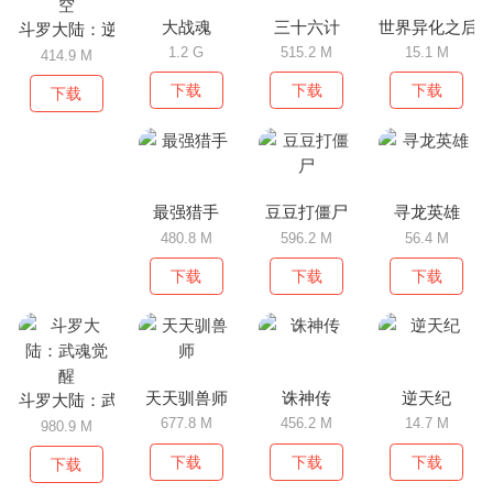
大战魂
三十六计
世界异化之后
斗罗大陆：逆转时空
1.2 G
515.2 M
15.1 M
414.9 M
下载
下载
下载
下载
最强猎手
豆豆打僵尸
寻龙英雄
480.8 M
596.2 M
56.4 M
下载
下载
下载
天天驯兽师
诛神传
逆天纪
斗罗大陆：武魂觉醒
677.8 M
456.2 M
14.7 M
980.9 M
下载
下载
下载
下载