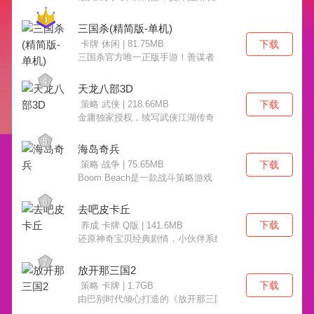
三国杀(精简版-单机)
下载
卡牌 休闲 | 81.75MB
三国杀官方唯一正版手游！善谋者，得天下！
4
天龙八部3D
下载
策略 武侠 | 218.66MB
金庸独家授权，续写武侠江湖传奇！
5
海岛奇兵
下载
策略 战争 | 75.65MB
Boom Beach是一款战斗策略游戏
6
去吧皮卡丘
下载
养成 卡牌 Q版 | 141.6MB
还原神奇宝贝经典剧情，小伙伴系统疯狂来袭！
7
放开那三国2
下载
策略 卡牌 | 1.7GB
由巴别时代倾心打造的《放开那三国》是本年度重磅上线