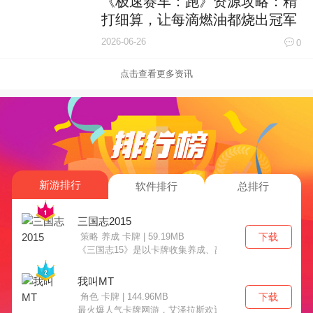
《极速赛车：跑》资源攻略：精
打细算，让每滴燃油都烧出冠军
加速度！
2026-06-26
0
点击查看更多资讯
新游排行
软件排行
总排行
三国志2015
下载
策略 养成 卡牌 | 59.19MB
《三国志15》是以卡牌收集养成、副本战斗为核心内容的
我叫MT
下载
角色 卡牌 | 144.96MB
最火爆人气卡牌网游，艾泽拉斯欢迎你！