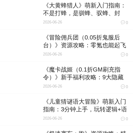
《大黄蜂猎人》萌新入门指南：
不是打蜂，是驯蜂、驭蜂、封
神！
2026-06-26
0
《冒险佣兵团（0.05折鬼服后
台）》资源攻略：零氪也能起飞
的黄金分配法则
2026-06-26
0
《魔卡战姬（0.1折GM刷充指
令）》新手福利攻略：9大隐藏
福利全曝光，首日肝穿VIP6不是
2026-06-26
0
梦！
《儿童猜谜语大冒险》萌新入门
指南：3分钟上手，玩转逻辑+语
言+想象力的奇妙世界！
2026-06-26
0