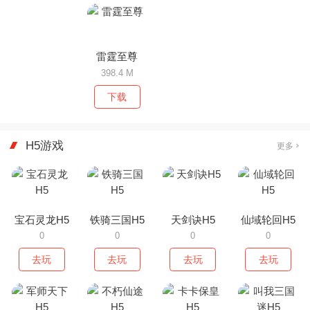
雷霆至尊
398.4 M
下载
H5游戏
更多
宝石灵龙H5
铁骑三国H5
天剑诀H5
仙域轮回H5
0
0
0
0
去玩
去玩
去玩
去玩