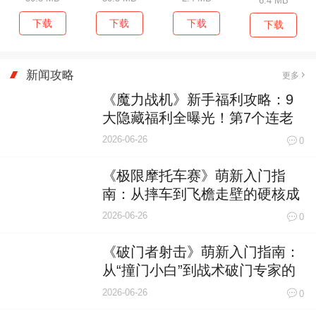
6.4 MB
下载
下载
下载
下载
新闻攻略
更多
《魔力战机》新手福利攻略：9
大隐藏福利全曝光！第7个连老
玩家都曾错过
2026-06-26
0
《极限摩托车赛》萌新入门指
南：从摔车到飞檐走壁的硬核成
长手册
2026-06-26
0
《破门者射击》萌新入门指南：
从“撞门小白”到战术破门专家的
速成之路
2026-06-26
0