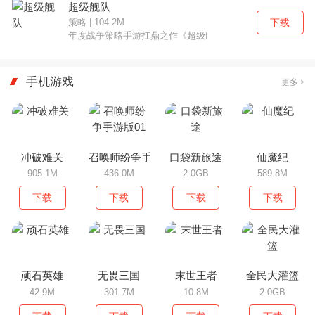
超级舰队
下载
策略 | 104.2M
年度战争策略手游扛鼎之作《超级舰队》震撼来袭！各国顶级
手机游戏
更多
冲破难关
召唤师纷争手游版01
口袋新旅途
仙魔纪
905.1M
436.0M
2.0GB
589.8M
下载
下载
下载
下载
顽石英雄
无畏三国
末世王者
全民大灌篮
42.9M
301.7M
10.8M
2.0GB